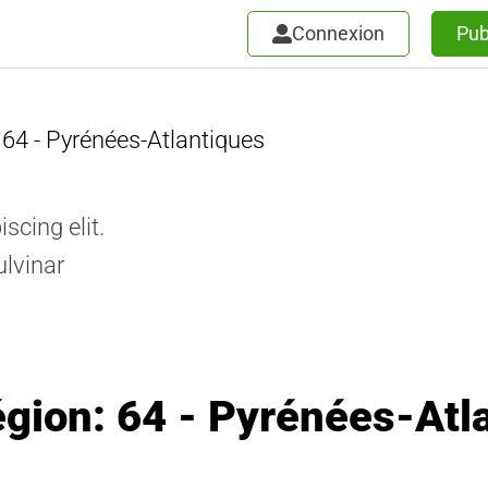
Connexion
Pub
64 - Pyrénées-Atlantiques
scing elit.
ulvinar
égion: 64 - Pyrénées-Atl