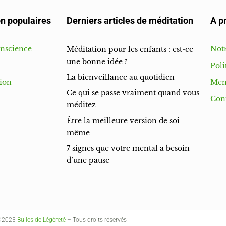
n populaires
Derniers articles de méditation
A p
onscience
Notr
Méditation pour les enfants : est-ce
une bonne idée ?
Poli
La bienveillance au quotidien
ion
Men
Ce qui se passe vraiment quand vous
Con
méditez
Être la meilleure version de soi-
même
7 signes que votre mental a besoin
d’une pause
©2023
Bulles de Légèreté
– Tous droits réservés