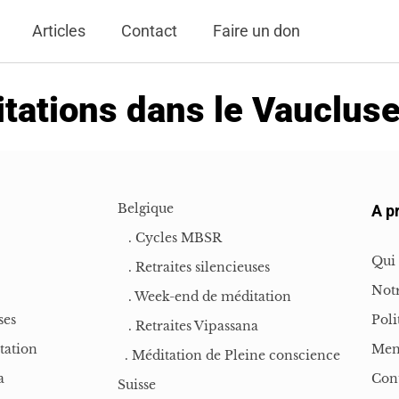
Articles
Contact
Faire un don
tations dans le Vaucluse
Belgique
A p
. Cycles MBSR
Qui
. Retraites silencieuses
Notr
. Week-end de méditation
ses
Poli
. Retraites Vipassana
tation
Men
. Méditation de Pleine conscience
a
Con
Suisse