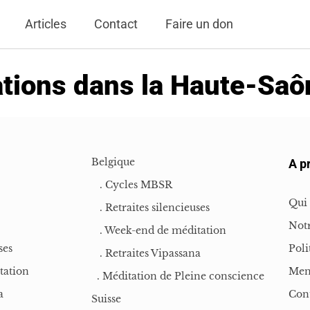
Articles
Contact
Faire un don
tions dans la Haute-Saô
Belgique
A p
. Cycles MBSR
Qui
. Retraites silencieuses
Notr
. Week-end de méditation
ses
Poli
. Retraites Vipassana
tation
Men
. Méditation de Pleine conscience
a
Con
Suisse