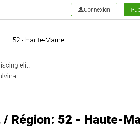
Connexion
Pub
52 - Haute-Marne
scing elit.
ulvinar
 / Région: 52 - Haute-M