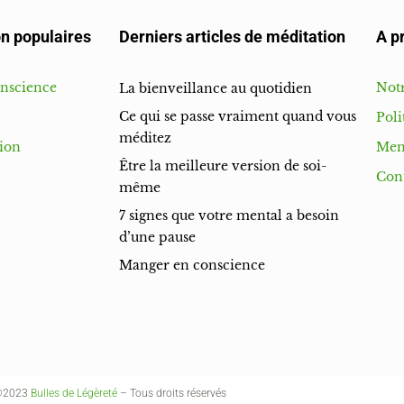
n populaires
Derniers articles de méditation
A p
onscience
Notr
La bienveillance au quotidien
Ce qui se passe vraiment quand vous
Poli
méditez
ion
Men
Être la meilleure version de soi-
Con
même
7 signes que votre mental a besoin
d’une pause
Manger en conscience
©2023
Bulles de Légèreté
– Tous droits réservés