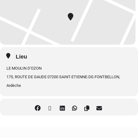
Auto-massages et mouvements énergétiques
, issus de la
tradition taoïste. Pour équilibrer et revitaliser l’énergie selon le
cycle des 5 éléments.
Méditations guidées
, favorisant l’harmonisation des forces
dynamiques Yin & Yang et l’éveil d’une présence consciente et
Lieu
apaisée.
LE MOULIN D'OZON
175, ROUTE DE GAUDE 07200 SAINT-ETIENNE-DE-FONTBELLON,
Ardèche
Rejoignez ce voyage transformateur et laissez-vous guider par l’énergie
curative du Tao, une voie millénaire d’équilibre et d’harmonie.
4 raisons de participer à l’énergie curative du Tao
Poser des fondations solides pour votre pratique