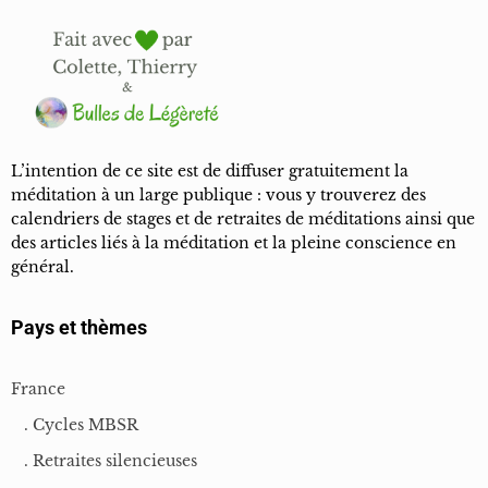
énergétique
Ce module introduit des techniques fondamentales d’ancrage, de
centrage et d’harmonisation qui serviront de base à toutes vos pratiques
futures. Qu’il s’agisse de Qi Gong, de méditation ou d’autres disciplines
L’intention de ce site est de diffuser gratuitement la
énergétiques.
méditation à un large publique : vous y trouverez des
calendriers de stages et de retraites de méditations ainsi que
des articles liés à la méditation et la pleine conscience en
Renforcer votre vitalité et votre équilibre intérieur
général.
En apprenant à éveiller et transformer le Chi, vous optimiserez votre
Pays et thèmes
énergie vitale. Tonifierez votre corps et favoriserez un équilibre
dynamique entre les forces Yin et Yang. Ces pratiques ont des bienfaits
France
durables pour la santé physique et mentale.
. Cycles MBSR
. Retraites silencieuses
Découvrir des outils pratiques et accessibles