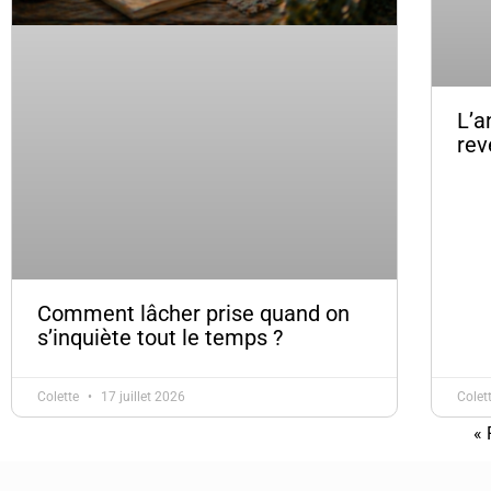
L’a
rev
Comment lâcher prise quand on
s’inquiète tout le temps ?
Colette
17 juillet 2026
Colet
« 