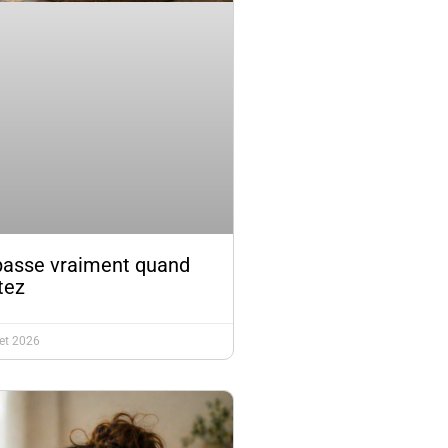
passe vraiment quand
tez
let 2026