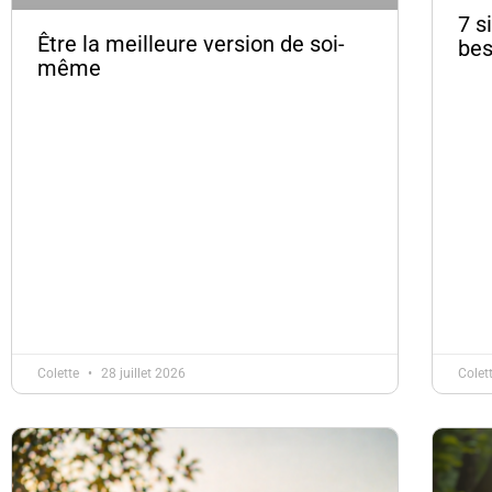
7 s
Être la meilleure version de soi-
bes
même
Colette
28 juillet 2026
Colet