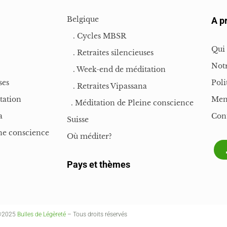
Belgique
A p
. Cycles MBSR
Qui
. Retraites silencieuses
Notr
. Week-end de méditation
ses
Poli
. Retraites Vipassana
tation
Men
. Méditation de Pleine conscience
a
Con
Suisse
ne conscience
Où méditer?
Pays et thèmes
©2025
Bulles de Légèreté
– Tous droits réservés