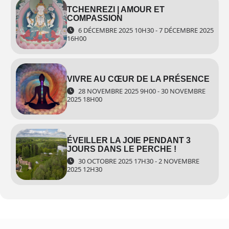
Apprenez à appliquer les enseignements bouddhistes pour mieux gérer
TCHENREZI | AMOUR ET
COMPASSION
les difficultés de la vie familiale, professionnelle et sociale avec
6 DÉCEMBRE 2025 10H30 - 7 DÉCEMBRE 2025
sérénité et sagesse.
16H00
Développer une présence bienveillante dans toutes
vos actions
VIVRE AU CŒUR DE LA PRÉSENCE
28 NOVEMBRE 2025 9H00 - 30 NOVEMBRE
2025 18H00
Transformez les situations ordinaires – du travail aux relations
personnelles – en moments de pleine conscience et de bienveillance.
ÉVEILLER LA JOIE PENDANT 3
JOURS DANS LE PERCHE !
Faire du Dharma un chemin de transformation
30 OCTOBRE 2025 17H30 - 2 NOVEMBRE
concret
2025 12H30
Évitez le piège d’une pratique limitée au formalisme et explorez
comment incarner le Dharma dans vos pensées, paroles et actions. Au
service d’une vie plus alignée et épanouie.