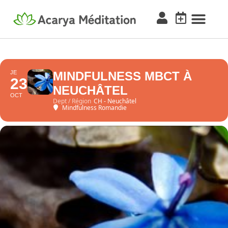
JE
MINDFULNESS MBCT À
23
NEUCHÂTEL
OCT
Dept / Région
CH - Neuchâtel
Mindfulness Romandie