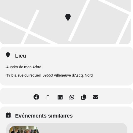
Offrez-vous un moment rare de calme et d’introspection pour retrouver
votre équilibre intérieur. Loin des distractions et des sollicitations du
quotidien.
Apaiser le mental
Lieu
Grâce aux méditations guidées et à l’immersion dans le silence,
Auprès de mon Arbre
développez une clarté mentale et un sentiment de sérénité durable.
19 bis, rue du recueil, 59650 Villeneuve d'Ascq, Nord
Se ressourcer au contact de la nature
Les marches conscientes dans la nature vous permettent de vous
Evénements similaires
ancrer dans l’instant présent. Tout en profitant de la douceur et des
bienfaits d’un
environnement naturel
apaisant.