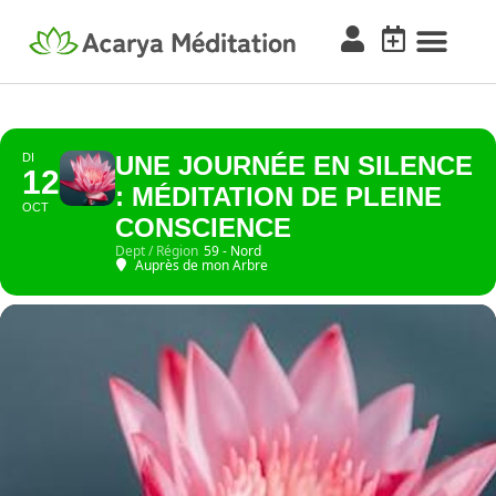
DI
UNE JOURNÉE EN SILENCE
12
: MÉDITATION DE PLEINE
OCT
CONSCIENCE
Dept / Région
59 - Nord
Auprès de mon Arbre