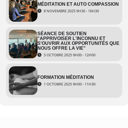
MÉDITATION ET AUTO COMPASSION
8 NOVEMBRE 2025 9H30 - 16H30
Développer des qualités essentielles
Cultivez l’attention, la bienveillance et l’acceptation. Pour enrichir votre
SÉANCE DE SOUTIEN
"APPRIVOISER L'INCONNU ET
relation à vous-même et aux autres dans votre quotidien.
S'OUVRIR AUX OPPORTUNITÉS QUE
NOUS OFFRE LA VIE"
5 OCTOBRE 2025 9H00 - 12H00
FORMATION MÉDITATION
1 OCTOBRE 2025 9H00 - 11H30