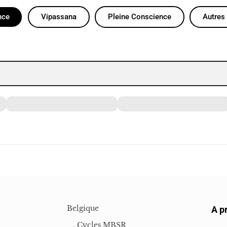
nce
Vipassana
Pleine Conscience
Autres
Belgique
A p
. Cycles MBSR