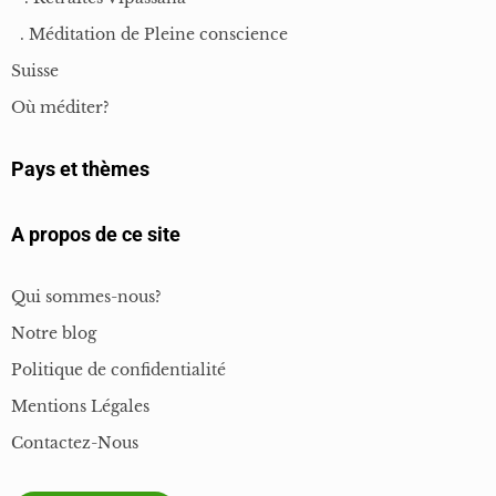
spécifiques, merci de vérifier avec l’instructeur avant l’inscription.
. Méditation de Pleine conscience
Suisse
Déroulement du programme
Où méditer?
Le programme MBSR s’étend sur
huit semaines
, avec :
Pays et thèmes
A propos de ce site
Une séance hebdomadaire de 2h30 en groupe (12 participants
maximum).
Qui sommes-nous?
Une journée de pratique immersive.
Notre blog
Politique de confidentialité
Des exercices à réaliser chez soi (45 à 60 minutes par jour, 6 jours
Mentions Légales
par semaine).
Contactez-Nous