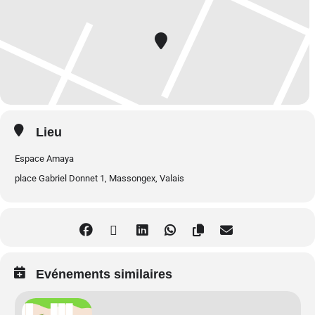
telles qu’elles sont. En développant une forme d’amitié et d’acceptation
envers tout ce que vous vivez. Il ne s’agit pas de chercher à modifier les
choses, mais de les accueillir avec bienveillance et curiosité.
Qu’est-ce que le programme MBSR ?
Lieu
Le programme
MBSR
(Mindfulness-Based Stress Reduction)
a été créé
Espace Amaya
en 1979 par Jon Kabat-Zinn au sein de l’Université du Massachusetts.
place Gabriel Donnet 1, Massongex, Valais
Ce programme, validé scientifiquement, est aujourd’hui une référence
mondiale dans le domaine de la réduction du stress et du bien-être. Il
repose sur huit semaines d’entraînement progressif à la pleine
conscience, à travers des pratiques simples mais profondes.
Evénements similaires
Ce programme permet de :