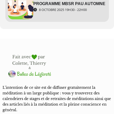
PROGRAMME MBSR PAU AUTOMNE
8 OCTOBRE 2025 19H30 - 22H00
Réduire le stress et l’anxiété.
Renforcer l’attention et la clarté mentale.
Développer un espace de calme face aux difficultés de la vie
quotidienne.
Apprendre à répondre aux situations avec discernement plutôt
que de réagir automatiquement.
L’intention de ce site est de diffuser gratuitement la
À qui s’adresse ce programme ?
méditation à un large publique : vous y trouverez des
calendriers de stages et de retraites de méditations ainsi que
des articles liés à la méditation et la pleine conscience en
La pleine conscience bénéficie à chacun, quelles que soient vos
général.
expériences ou votre parcours de vie. Elle s’adresse à toute personne