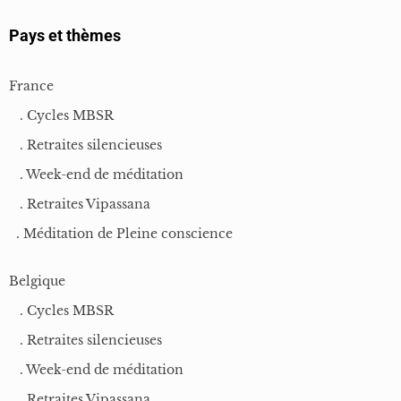
désireuse de mieux gérer son stress et ses émotions. De cultiver un
Pays et thèmes
bien-être intérieur et d’apporter plus de sérénité dans sa vie.
France
Le programme est particulièrement utile pour :
. Cycles MBSR
. Retraites silencieuses
. Week-end de méditation
Les adultes confrontés au stress personnel ou professionnel.
. Retraites Vipassana
Les soignants, enseignants, entrepreneurs ou sportifs.
. Méditation de Pleine conscience
Belgique
Toute personne souhaitant développer une relation bienveillante
avec soi-même et les autres.
. Cycles MBSR
. Retraites silencieuses
. Week-end de méditation
Des contre-indications peuvent exister pour certaines situations
. Retraites Vipassana