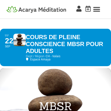
LU
COURS DE PLEINE
22
CONSCIENCE MBSR POUR
SEP
ADULTES
Dept / Région
CH - Valais
Espace Amaya