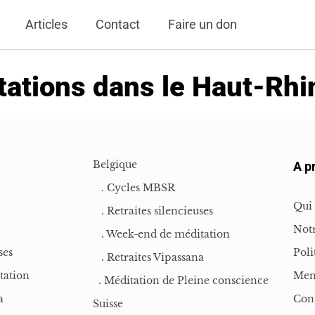
Articles
Contact
Faire un don
ations dans le Haut-Rhi
Belgique
A p
. Cycles MBSR
Qui
. Retraites silencieuses
Notr
. Week-end de méditation
ses
Poli
. Retraites Vipassana
tation
Men
. Méditation de Pleine conscience
a
Con
Suisse