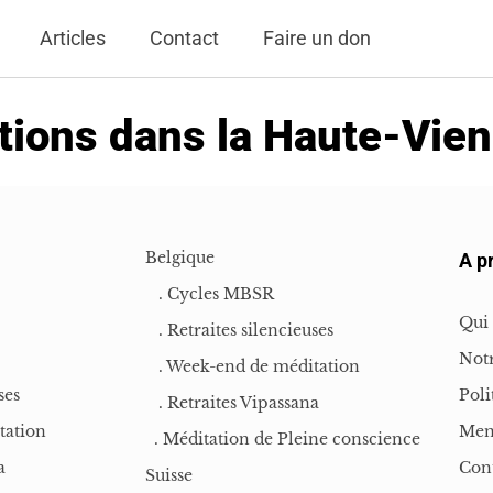
Articles
Contact
Faire un don
tions dans la Haute-Vien
Belgique
A p
. Cycles MBSR
Qui
. Retraites silencieuses
Notr
. Week-end de méditation
ses
Poli
. Retraites Vipassana
tation
Men
. Méditation de Pleine conscience
a
Con
Suisse